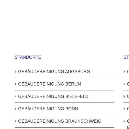
außen:
ohne
Blitzsaubere
Hochdruckreiniger
Lösungen
–
von
Putz-
Putz-
Zeit
Zeit
Berlin
STANDORTE
S
GEBÄUDEREINIGUNG AUGSBURG
GEBÄUDEREINIGUNG BERLIN
GEBÄUDEREINIGUNG BIELEFELD
GEBÄUDEREINIGUNG BONN
GEBÄUDEREINIGUNG BRAUNSCHWEIG