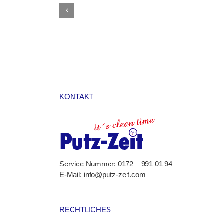
mit
Klarspüler:
Expertentipps
von
Putz-
Zeit
KONTAKT
Service Nummer:
0172 – 991 01 94
E-Mail:
info@putz-zeit.com
RECHTLICHES