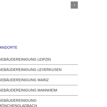
Balkonfliesen:
putzen
Putz-
–
Zeit
Putz-
macht
Zeit
es
Bochum
möglich!
TANDORTE
GEBÄUDEREINIGUNG LEIPZIG
GEBÄUDEREINIGUNG LEVERKUSEN
GEBÄUDEREINIGUNG MAINZ
GEBÄUDEREINIGUNG MANNHEIM
GEBÄUDEREINIGUNG
MÖNCHENGLADBACH