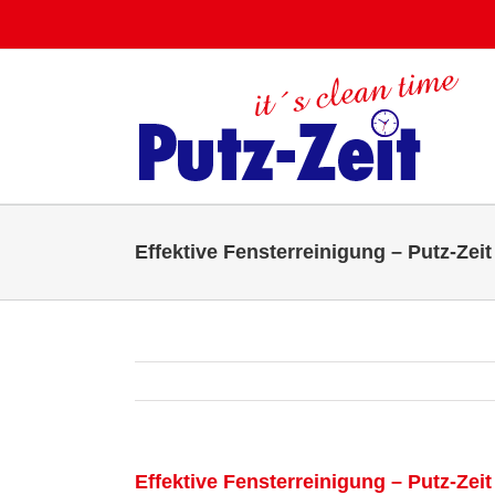
Zum
Inhalt
springen
Effektive Fensterreinigung – Putz-Zei
Effektive Fensterreinigung – Putz-Zei