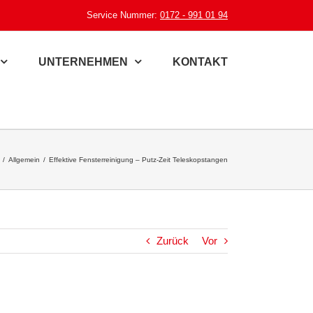
Service Nummer:
0172 - 991 01 94
UNTERNEHMEN
KONTAKT
/
Allgemein
/
Effektive Fensterreinigung – Putz-Zeit Teleskopstangen
Zurück
Vor