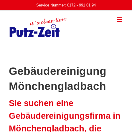
Zum
Service Nummer:
0172 - 991 01 94
Inhalt
springen
Gebäudereinigung
Mönchengladbach
Sie suchen eine
Gebäudereinigungsfirma in
Mönchengladbach, die