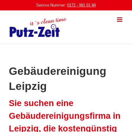
Zum
Service Nummer:
0172 - 991 01 94
Inhalt
springen
Gebäudereinigung
Leipzig
Sie suchen eine
Gebäudereinigungsfirma in
Leipzig, die kostengünstig