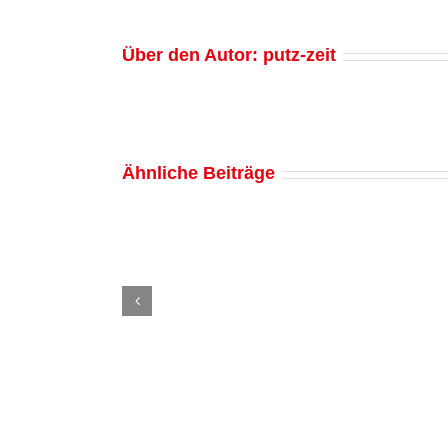
Über den Autor:
putz-zeit
Ähnliche Beiträge
Fenster
putzen
mit
Klarspüler:
Expertentipps
von
Putz-
Zeit