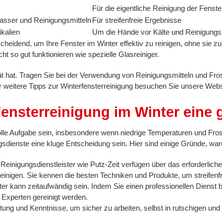
Für die eigentliche Reinigung der Fenst
Wasser und Reinigungsmitteln
Für streifenfreie Ergebnisse
kalien
Um die Hände vor Kälte und Reinigungs
tscheidend, um Ihre Fenster im Winter effektiv zu reinigen, ohne sie
ht so gut funktionieren wie spezielle Glasreiniger.
tät hat. Tragen Sie bei der Verwendung von Reinigungsmitteln und F
ür weitere Tipps zur Winterfensterreinigung besuchen Sie unsere Web
ensterreinigung im Winter eine g
le Aufgabe sein, insbesondere wenn niedrige Temperaturen und Frost 
sdienste eine kluge Entscheidung sein. Hier sind einige Gründe, waru
 Reinigungsdienstleister wie Putz-Zeit verfügen über das erforderlic
 reinigen. Sie kennen die besten Techniken und Produkte, um streifenf
er kann zeitaufwändig sein. Indem Sie einen professionellen Dienst be
Experten gereinigt werden.
stung und Kenntnisse, um sicher zu arbeiten, selbst in rutschigen u