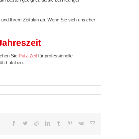
 und Ihrem Zeitplan ab. Wenn Sie sich unsicher
Jahreszeit
uchen Sie
Putz-Zeit
für professionelle
tzt bleiben.
Facebook
Twitter
Reddit
LinkedIn
Tumblr
Pinterest
Vk
E-
Mail