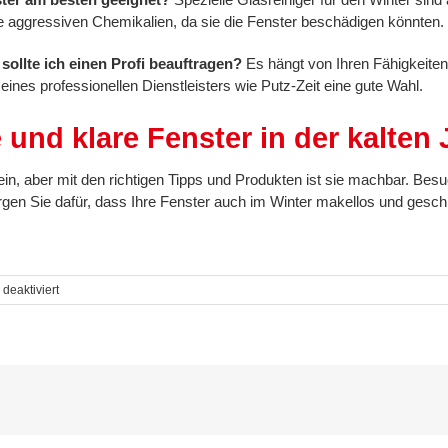
e aggressiven Chemikalien, da sie die Fenster beschädigen könnten.
sollte ich einen Profi beauftragen?
Es hängt von Ihren Fähigkeiten
 eines professionellen Dienstleisters wie Putz-Zeit eine gute Wahl.
 und klare Fenster in der kalten 
ein, aber mit den richtigen Tipps und Produkten ist sie machbar. Bes
en Sie dafür, dass Ihre Fenster auch im Winter makellos und geschü
für
deaktiviert
Fenster
Putzen
im
Winter
–
!
So
geht
es