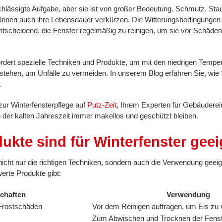
achlässigte Aufgabe, aber sie ist von großer Bedeutung. Schmutz, Stau
können auch ihre Lebensdauer verkürzen. Die Witterungsbedingungen 
ntscheidend, die Fenster regelmäßig zu reinigen, um sie vor Schäden z
rdert spezielle Techniken und Produkte, um mit den niedrigen Tempe
e stehen, um Unfälle zu vermeiden. In unserem Blog erfahren Sie, wie S
.
zur Winterfensterpflege auf
Putz-Zeit
, Ihrem Experten für Gebäuderei
in der kalten Jahreszeit immer makellos und geschützt bleiben.
kte sind für Winterfenster gee
 nicht nur die richtigen Techniken, sondern auch die Verwendung geeig
erte Produkte gibt:
chaften
Verwendung
 Frostschäden
Vor dem Reinigen auftragen, um Eis zu 
Zum Abwischen und Trocknen der Fens