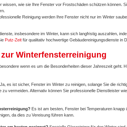
r wissen, wie sie Ihre Fenster vor Frostschäden schützen können. S
rn.
essionelle Reinigung werden Ihre Fenster nicht nur im Winter saube
sdienste, insbesondere im Winter, kann sich langfristig auszahlen, in
Sie
Putz-Zeit
für qualitativ hochwertige Gebäudereinigungsdienste in 
 zur Winterfensterreinigung
insbesondere wenn es um die Besonderheiten dieser Jahreszeit geht. Hi
Ja, es ist sicher, Fenster im Winter zu reinigen, solange Sie die ri
 zu vermeiden. Alternativ können Sie professionelle Dienstleister wi
ensterreinigung?
Es ist am besten, Fenster bei Temperaturen knapp 
nigen, da dies zu Vereisung führen kann.
ster am besten geeignet?
Spezielle Glasreiniger für den Winter sind