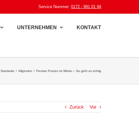
Service Nummer:
0172 - 991 01 94
UNTERNEHMEN
KONTAKT
Startseite
/
Allgemein
/
Fenster Putzen im Winter – So geht es richtig
Zurück
Vor