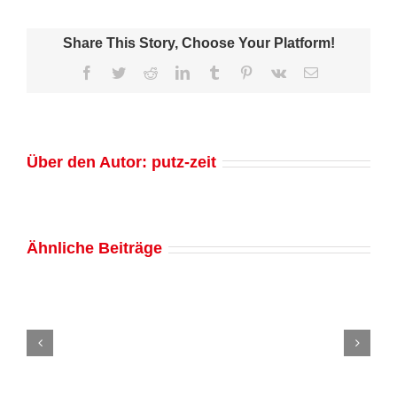
Fliesen
Reinigen:
Die
Share This Story, Choose Your Platform!
Herausforderung
Facebook
Twitter
Reddit
LinkedIn
Tumblr
Pinterest
Vk
E-
und
Mail
Lösungen
Über den Autor:
putz-zeit
Ähnliche Beiträge
Fenster
putzen
mit
Klarspüler:
Expertentipps
von